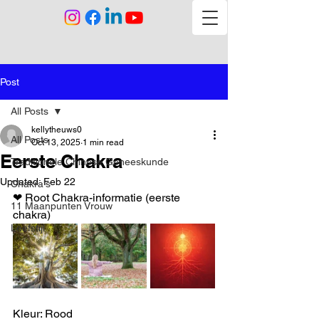
Post
All Posts
kellytheuws0
All Posts
Oct 13, 2025
1 min read
Eerste Chakra
Traditionele Chinese Geneeskunde
Updated:
Feb 22
Chakra's
❤ Root Chakra-informatie (eerste 
11 Maanpunten Vrouw
chakra)
Leefstijl
Kleur: Rood